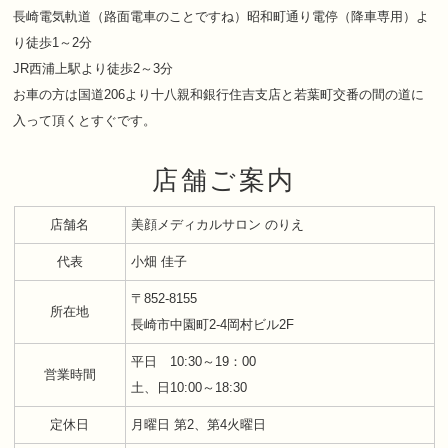
長崎電気軌道（路面電車のことですね）昭和町通り電停（降車専用）よ
り徒歩1～2分
JR西浦上駅より徒歩2～3分
お車の方は国道206より十八親和銀行住吉支店と若葉町交番の間の道に
入って頂くとすぐです。
店舗ご案内
店舗名
美顔メディカルサロン のりえ
代表
小畑 佳子
〒852-8155
所在地
長崎市中園町2-4岡村ビル2F
平日 10:30～19：00
営業時間
土、日10:00～18:30
定休日
月曜日 第2、第4火曜日